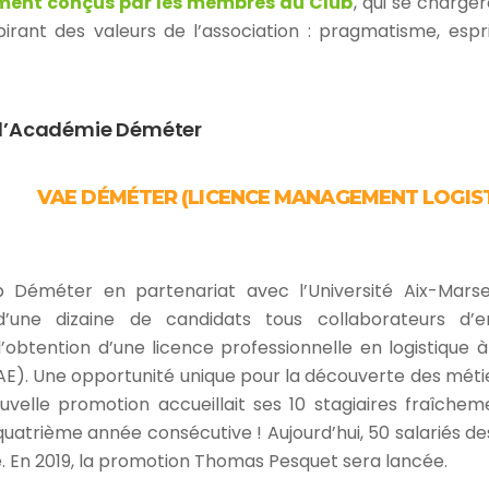
ent conçus par les membres du Club
, qui se charge
pirant des valeurs de l’association : pragmatisme, esprit 
r l’Académie Déméter
VAE DÉMÉTER (LICENCE MANAGEMENT LOGIS
b Déméter en partenariat avec l’Université Aix-Marse
d’une dizaine de candidats tous collaborateurs d
 l’obtention d’une licence professionnelle en logistique 
AE). Une opportunité unique pour la découverte des métier
velle promotion accueillait ses 10 stagiaires fraîche
 quatrième année consécutive ! Aujourd’hui, 50 salariés de
. En 2019, la promotion Thomas Pesquet sera lancée.