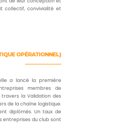
ront de leur conception et
collectif, convivialité et
TIQUE OPÉRATIONNEL)
ille a lancé la première
’entreprises membres de
à travers la Validation des
s de la chaîne logistique.
ment diplômés. Un taux de
s entreprises du club sont