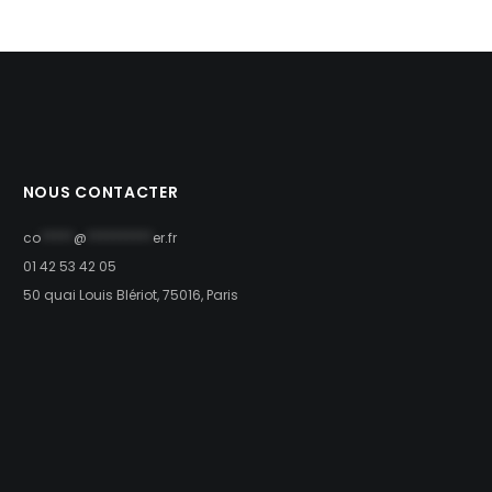
NOUS CONTACTER
co
*****
@
**********
er.fr
01 42 53 42 05
50 quai Louis Blériot, 75016, Paris